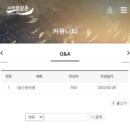
커뮤니티
Q&A
번호
제목
작성자
작성일자
1
1월진행현황
TES
2022-02-28